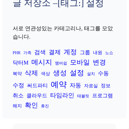
글 저장소 –
[태그:]
설정
서로 연관성있는 카테고리나, 태그를 모았
습니다.
계정
결제
검색
그룹
내원
PHR
가족
노쇼
메시지
변경
모바일
닥터M
멤버쉽
설정
생성
삭제
수동
복약
색상
설치
예약
수정
자동
써드파티
정보
자료실
타임라인
취소
클라우드
프로그램
태블릿
확인
해지
휴진