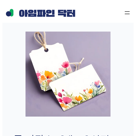
콘
텐
츠
로
바
로
가
기