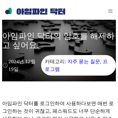
콘
텐
츠
로
아임파인 닥터의 암호를 해제하
바
고 싶어요.
로
가
기
2024년 12월
카테고리:
자주 묻는 질문
, 
프
19일
로그램
아임파인 닥터를 로그인하여 사용하다보면 매번 로
그인하는 것이 귀찮고, 패스워드도 너무 단순하게