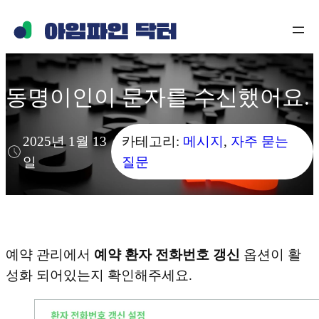
콘
텐
츠
로
동명이인이 문자를 수신했어요.
바
로
가
2025년 1월 13
카테고리:
메시지
, 
자주 묻는
기
일
질문
예약 관리에서
예약 환자 전화번호 갱신
옵션이 활
성화 되어있는지 확인해주세요.