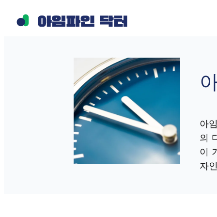
콘
텐
츠
로
바
아
로
가
기
아임
의 
이 
자인