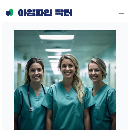
콘
텐
츠
로
바
로
가
기