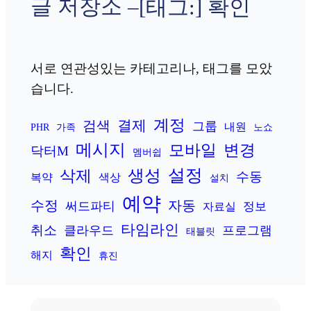
글 저장소 –
[태그:]
확인
서로 연관성있는 카테고리나, 태그를 모았
습니다.
계정
결제
검색
그룹
내원
PHR
가족
노쇼
메시지
변경
모바일
닥터M
멤버쉽
설정
생성
삭제
수동
복약
색상
설치
예약
수정
자동
써드파티
정보
자료실
타임라인
취소
클라우드
프로그램
태블릿
확인
해지
휴진