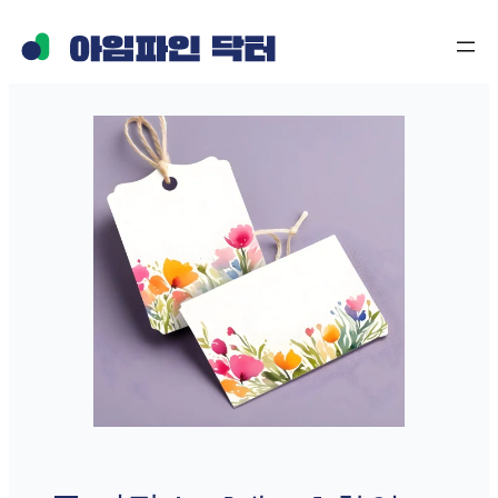
콘
텐
츠
로
바
로
가
기