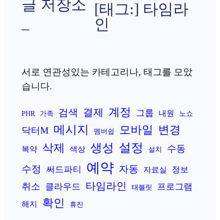
글 저장소
[태그:]
타임라
인
–
서로 연관성있는 카테고리나, 태그를 모았
습니다.
계정
결제
검색
그룹
내원
PHR
가족
노쇼
메시지
변경
모바일
닥터M
멤버쉽
설정
생성
삭제
수동
복약
색상
설치
예약
수정
자동
써드파티
정보
자료실
타임라인
취소
클라우드
프로그램
태블릿
확인
해지
휴진