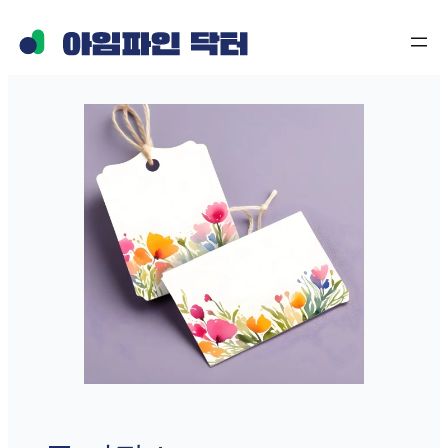
콘
텐
츠
로
바
로
가
기