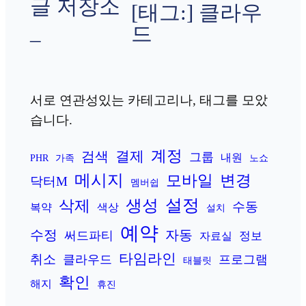
글 저장소
[태그:]
클라우
드
–
서로 연관성있는 카테고리나, 태그를 모았
습니다.
계정
결제
검색
그룹
내원
PHR
가족
노쇼
메시지
변경
모바일
닥터M
멤버쉽
설정
생성
삭제
수동
복약
색상
설치
예약
수정
자동
써드파티
정보
자료실
타임라인
취소
클라우드
프로그램
태블릿
확인
해지
휴진