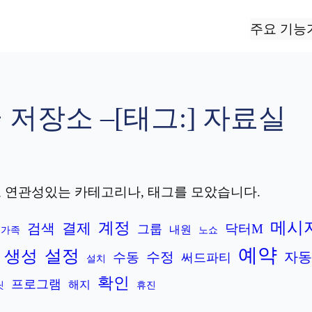
주요 기능
 저장소 –
[태그:]
자료실
 연관성있는 카테고리나, 태그를 모았습니다.
계정
메시
결제
검색
닥터M
그룹
내원
가족
노쇼
예약
설정
생성
수정
자동
수동
써드파티
설치
확인
프로그램
해지
릿
휴진