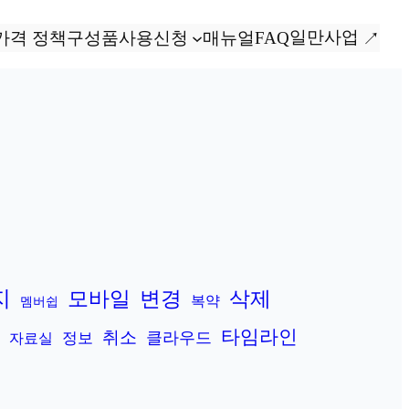
일만사업
가격 정책
구성품
사용신청
매뉴얼
FAQ
지
변경
모바일
삭제
복약
멤버쉽
타임라인
취소
클라우드
정보
자료실