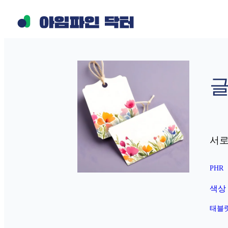
콘
텐
츠
로
바
글
로
가
기
서로
PHR
색상
태블