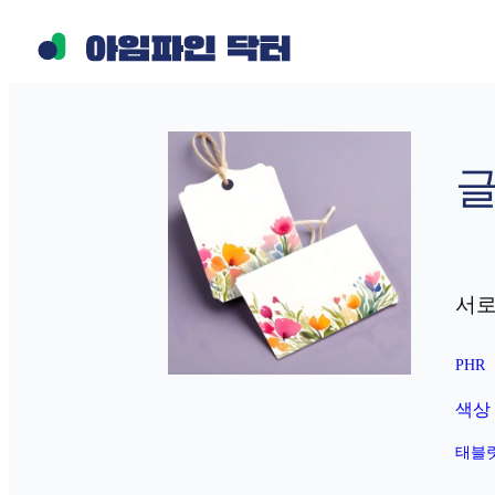
콘
텐
츠
로
바
글
로
가
기
서로
PHR
색상
태블