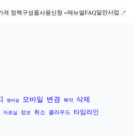
일만사업
가격 정책
구성품
사용신청
매뉴얼
FAQ
지
변경
모바일
삭제
복약
멤버쉽
타임라인
취소
클라우드
정보
자료실