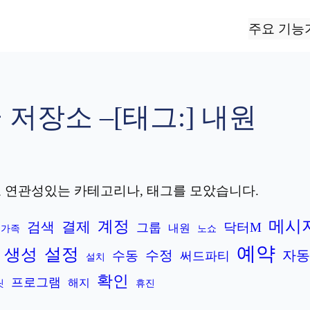
주요 기능
 저장소 –
[태그:]
내원
 연관성있는 카테고리나, 태그를 모았습니다.
계정
메시
결제
검색
닥터M
그룹
내원
가족
노쇼
예약
설정
생성
수정
자동
수동
써드파티
설치
확인
프로그램
해지
릿
휴진