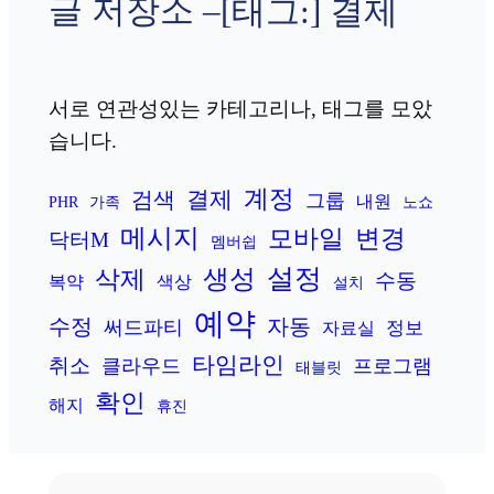
글 저장소 –
[태그:]
결제
서로 연관성있는 카테고리나, 태그를 모았
습니다.
계정
결제
검색
그룹
내원
PHR
가족
노쇼
메시지
변경
모바일
닥터M
멤버쉽
설정
생성
삭제
수동
복약
색상
설치
예약
수정
자동
써드파티
정보
자료실
타임라인
취소
클라우드
프로그램
태블릿
확인
해지
휴진