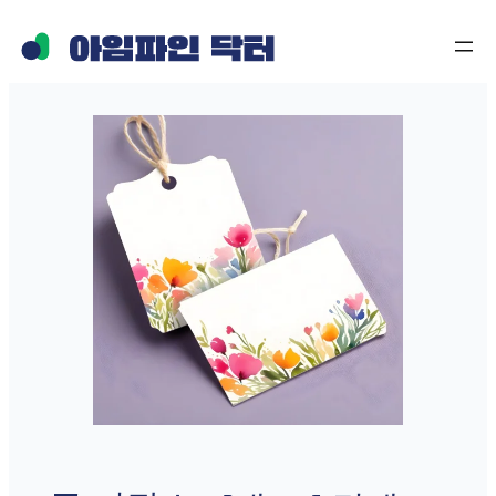
콘
텐
츠
로
바
로
가
기