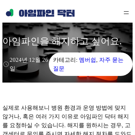
콘
텐
츠
로
아임파인을 해지하고 싶어요.
바
로
가
2024년 12월 26
카테고리:
멤버쉽
, 
자주 묻는
기
일
질문
실제로 사용해보니 병원 환경과 운영 방법에 맞지
않거나, 혹은 여러 가지 이유로 아임파인 닥터 해지
를 요청하실 수 있습니다. 해지를 원하시는 경우, 고
객센터로 문의를 주시면 자세한 해지 절차를 도와드