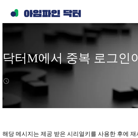
콘
텐
츠
로
바
로
닥터M에서 중복 로그인이
가
기
해당 메시지는 제공 받은 시리얼키를 사용한 후에 재