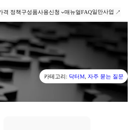
일만사업
가격 정책
구성품
사용신청
매뉴얼
FAQ
카테고리:
닥터M
, 
자주 묻는 질문