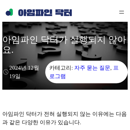
콘
텐
츠
로
아임파인 닥터가 실행되지 않아
바
요.
로
가
기
2024년 12월
카테고리:
자주 묻는 질문
, 
프
19일
로그램
아임파인 닥터가 전혀 실행되지 않는 이유에는 다음
과 같은 다양한 이유가 있습니다.